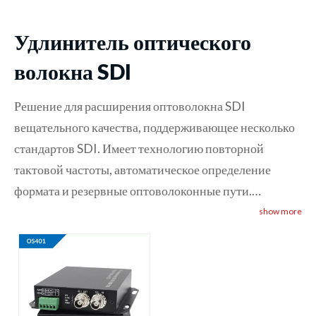
Удлинитель оптического
волокна SDI
Решение для расширения оптоволокна SDI
вещательного качества, поддерживающее несколько
стандартов SDI. Имеет технологию повторной
тактовой частоты, автоматическое определение
формата и резервные оптоволоконные пути.
Оптоволоконный удлинитель SDI идеально подходит
show more
для объектов вещания, спортивных площадок и
производственных сред, требующих надежного
распределения сигнала SDI на большие расстояния.
Включает комплексный мониторинг состояния и