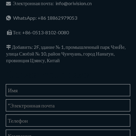
Электронная почта:
info@orivision.cn

WhatsApp: +86 18862979053

Тел:
+86-0513-8102-0080

Добавить: 2F, здание № 1, промышленный парк ЧэнЙе,

улица Сяобэй № 10, район Чунчуань, город Наньтун,
провинция Цзянсу, Китай
Свяжитесь с нами