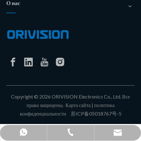
О нас
Copyright ©
2026
ORIVISION Electronics Co., Ltd. Все
права защищены.
Карта сайта
|
политика
конфиденциальности
苏ICP备05018767号-5
+86-0513-8102-0080
+86 18862979053
lyy@orivision.cn