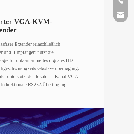
lyy@oriv
erter VGA-KVM-
tender
teresa@o
aser-Extender (einschließlich
info@ori
 und -Empfänger) nutzt die
ologie für unkomprimiertes digitales HD-
chgeschwindigkeits-Glasfaserübertragung.
er unterstützt den lokalen 1-Kanal-VGA-
 bidirektionale RS232-Übertragung.