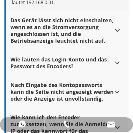
lautet 192.168.0.31.
Das Gerät lässt sich nicht einschalten, 
wenn es an die Stromversorgung 
angeschlossen ist, und die 
Betriebsanzeige leuchtet nicht auf.
Überprüfen Sie, ob das Netzteil angeschlossen ist. 
Wie lauten das Login-Konto und das 
Bitte verwenden Sie das Original-Netzteil des 
Passwort des Encoders?
Herstellers. Ersetzen Sie das Netzteil oder führen Sie 
eine Fehlerbehebung durch. Wenn die POWER-Anzeige 
Das Standard-Anmeldekonto und -Passwort lauten 
Nach Eingabe des Kontopassworts 
nach dem Einschalten des Geräts immer noch nicht 
beide admin.
kann die Seite nicht angezeigt werden 
aufleuchtet, kontaktieren Sie uns bitte ( 
oder die Anzeige ist unvollständig.
support@orivision.cn ) für eine Reparatur oder einen 
Austausch.
Es wird empfohlen, den Browser zu wechseln und 
Wie kann ich den Encoder 
Google oder Firefox mit besserer Kompatibilität zu 
zurücksetzen, wenn Sie die Anmelde-
+86-0513-8102-0080
+86 18862979053
lyy@orivision.cn
wählen, um sich erneut anzumelden. Oder prüfen Sie, 
IP oder das Kennwort für das 