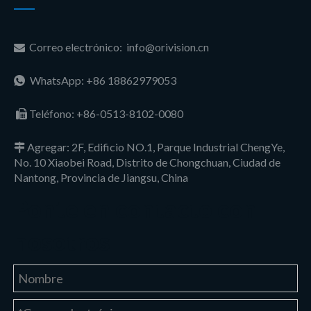
Correo electrónico:
info@orivision.cn

WhatsApp: +86 18862979053

Teléfono:
+86-0513-8102-0080

Agregar: 2F, Edificio NO.1, Parque Industrial ChengYe,

No. 10 Xiaobei Road, Distrito de Chongchuan, Ciudad de
Nantong, Provincia de Jiangsu, China
Ponte en contacto con
nosotros