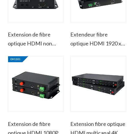
Extension de fibre
Extendeur fibre
optique HDMI non
optique HDMI 1920 x
compressée
1200 @ 60 non
1920x1200@60
compressé
Extension de fibre
Extension fibre optique
optique HDMI 1080P @
HDMI multicanal 4K @