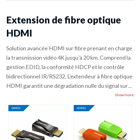
Extension de fibre optique
HDMI
Solution avancée HDMI sur fibre prenant en charge
la transmission vidéo 4K jusqu'à 20 km. Comprend la
gestion EDID, la conformité HDCP et le contrôle
bidirectionnel IR/RS232. L'extendeur à fibre optique
HDMI garantit une dégradation nulle du signal sur
de longues distances, ce qui le rend idéal pour
show more
l'affichage numérique, les centres de contrôle et les
installations audiovisuelles professionnelles
nécessitant une distribution HDMI longue distance
fiable.