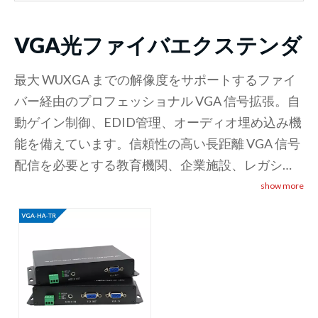
VGA光ファイバエクステンダ
最大 WUXGA までの解像度をサポートするファイ
バー経由のプロフェッショナル VGA 信号拡張。自
動ゲイン制御、EDID管理、オーディオ埋め込み機
能を備えています。信頼性の高い長距離 VGA 信号
配信を必要とする教育機関、企業施設、レガシー
システム統合に最適です。アナログとデジタルの
show more
両方のオーディオ拡張をサポートします。