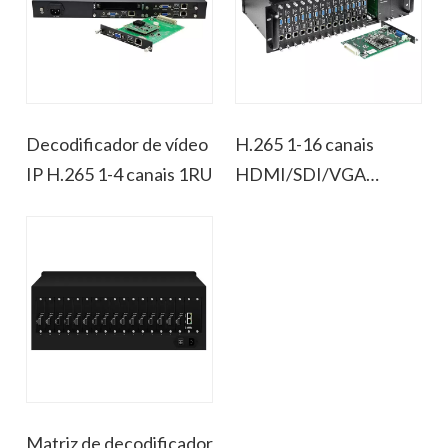
decodificação de vídeo confiáveis ​​e de alta
densidade.
Decodificador de vídeo
H.265 1-16 canais
IP H.265 1-4 canais 1RU
HDMI/SDI/VGA
decodificador de vídeo
3RU
Matriz de decodificador