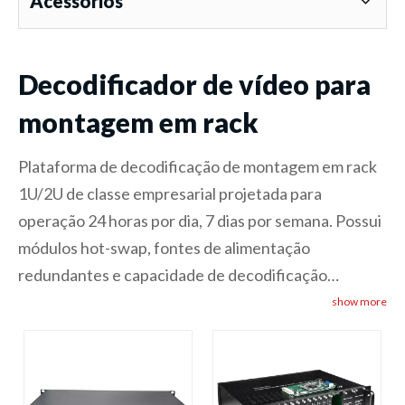
Acessórios
Decodificador de vídeo para
montagem em rack
Plataforma de decodificação de montagem em rack
1U/2U de classe empresarial projetada para
operação 24 horas por dia, 7 dias por semana. Possui
módulos hot-swap, fontes de alimentação
redundantes e capacidade de decodificação
multicanal. Suporta decodificação simultânea de
show more
vários fluxos com opções de saída flexíveis. Ideal
para salas de controle, centros de monitoramento e
instalações de transmissão que exigem soluções de