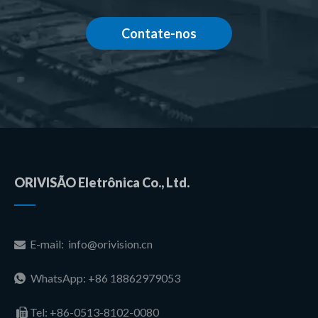
Contate-nos
ORIVISÃO Eletrônica Co., Ltd.
E-mail:
info@orivision.cn

WhatsApp: +86 18862979053

Tel:
+86-0513-8102-0080
