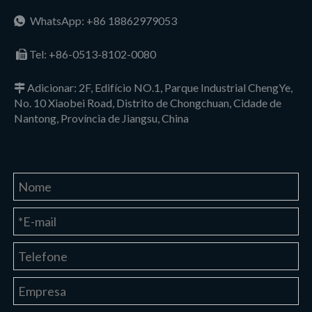
WhatsApp: +86 18862979053

Tel:
+86-0513-8102-0080

Adicionar: 2F, Edifício NO.1, Parque Industrial ChengYe,

No. 10 Xiaobei Road, Distrito de Chongchuan, Cidade de
Nantong, Província de Jiangsu, China
Entre em contato conosco