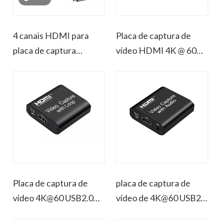
4 canais HDMI para
Placa de captura de
placa de captura
vídeo HDMI 4K @ 60
UVC/USB3.0 4K60hz
USB 2.0
com loopout
Placa de captura de
placa de captura de
vídeo 4K@60 USB2.0
vídeo de 4K@60 USB2.0
HDMI com saída de
HDMI com áudio/laço