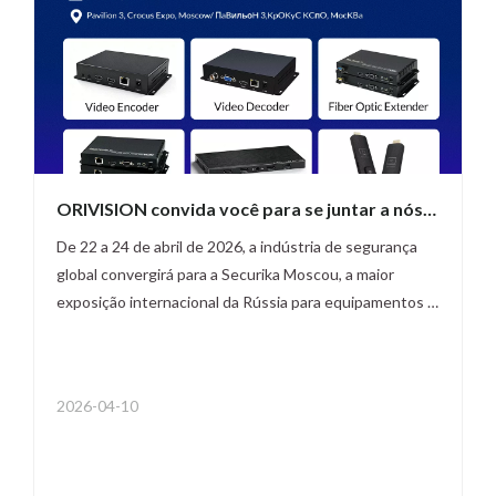
ORIVISION convida você para se juntar a nós
na Securika Moscou 2026
De 22 a 24 de abril de 2026, a indústria de segurança
global convergirá para a Securika Moscou, a maior
exposição internacional da Rússia para equipamentos e
tecnologias de segurança e proteção contra incêndio,
na Crocus Expo, em Moscou. A ORIVISION fornece
soluções completas de vídeo e áudio HD/4K –
2026-04-10
codificação, decodificação e transmissão