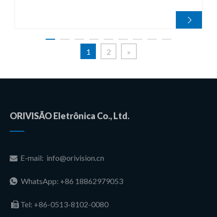
1
2
»
ORIVISÃO Eletrônica Co., Ltd.
E-mail:
info@orivision.cn

WhatsApp: +86 18862979053

Tel:
+86-0513-8102-0080
